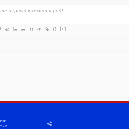
{}
[+]
ики
ть и