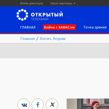
Жизнь диаспоры
Наши партнеры
ГЛАВНАЯ
Война с ХАМАСом
Точка зрения
Главная
/
Богач, бедняк