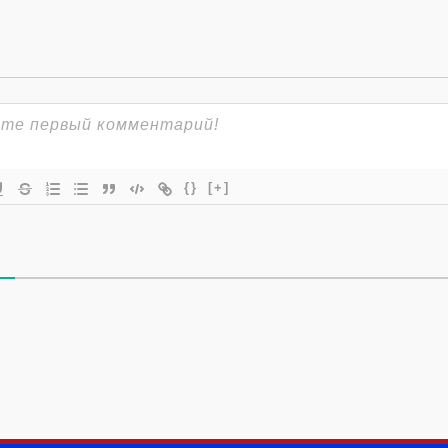
{}
[+]