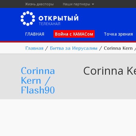
Жизнь диаспоры
Наши партнеры
ГЛАВНАЯ
Война с ХАМАСом
Точка зрения
Главная
/
Битва за Иерусалим
/
Corinna Kern 
Corinna K
Corinna
Kern /
Flash90