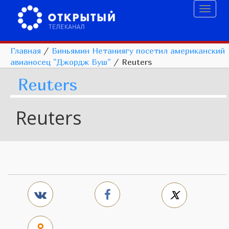
Toggl
naviga
Главная
/
Биньямин Нетаниягу посетил американский
авианосец "Джордж Буш"
/
Reuters
Reuters
Reuters