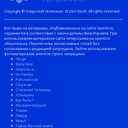
Copyright © Открытый телеканал. תנועת הערבות. All rights reserved.
Все права на материалы, опубликованные на сайте opentv.tv,
охраняются в соответствии с законодательством Израиля. При
использовании материалов сайта гиперссылка на opentv.tv
обязательна. Перепечатка эксклюзивных статей без
согласования с редакцией запрещена. Любое использование
фотоматериалов агентств строго запрещено.
Люди
Мультики
Новость и
De Familia
Рэп-новости
Соц-и-ум
Спасение Титаника
Услышано
Как быть?
Магазин игрушек
Товим
Лимуд
Арвут
Тайны Вечной книги