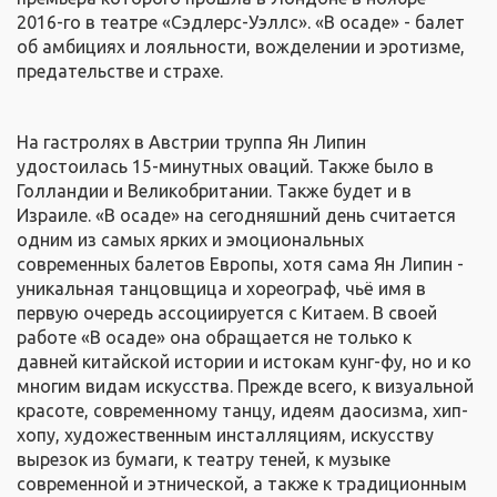
2016-го в театре «Сэдлерс-Уэллс». «В осаде» - балет
об амбициях и лояльности, вожделении и эротизме,
предательстве и страхе.
На гастролях в Австрии труппа Ян Липин
удостоилась 15-минутных оваций. Также было в
Голландии и Великобритании. Также будет и в
Израиле. «В осаде» на сегодняшний день считается
одним из самых ярких и эмоциональных
современных балетов Европы, хотя сама Ян Липин -
уникальная танцовщица и хореограф, чьё имя в
первую очередь ассоциируется с Китаем. В своей
работе «В осаде» она обращается не только к
давней китайской истории и истокам кунг-фу, но и ко
многим видам искусства. Прежде всего, к визуальной
красоте, современному танцу, идеям даосизма, хип-
хопу, художественным инсталляциям, искусству
вырезок из бумаги, к театру теней, к музыке
современной и этнической, а также к традиционным