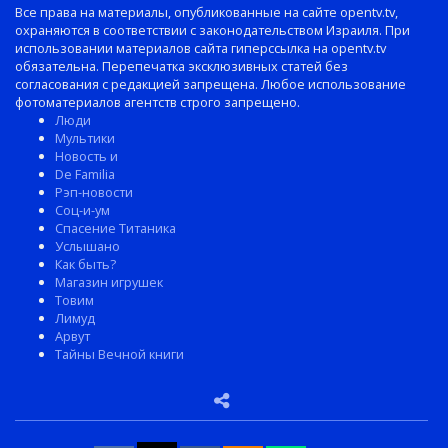
Все права на материалы, опубликованные на сайте opentv.tv,
охраняются в соответствии с законодательством Израиля. При
использовании материалов сайта гиперссылка на opentv.tv
обязательна. Перепечатка эксклюзивных статей без
согласования с редакцией запрещена. Любое использование
фотоматериалов агентств строго запрещено.
Люди
Мультики
Новость и
De Familia
Рэп-новости
Соц-и-ум
Спасение Титаника
Услышано
Как быть?
Магазин игрушек
Товим
Лимуд
Арвут
Тайны Вечной книги