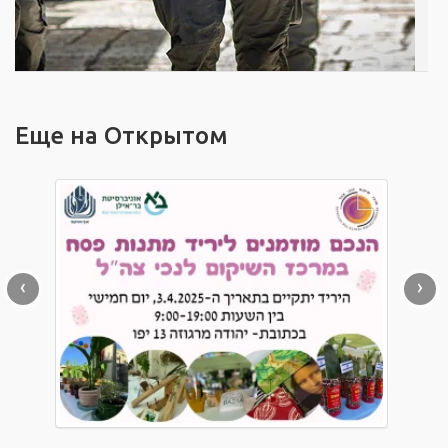
Еще на Открытом
‹
›