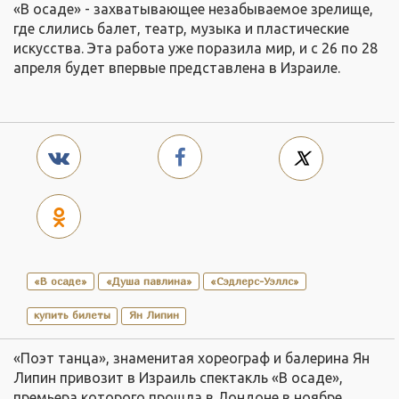
«В осаде» - захватывающее незабываемое зрелище,
где слились балет, театр, музыка и пластические
искусства. Эта работа уже поразила мир, и с 26 по 28
апреля будет впервые представлена в Израиле.
«В осаде»
«Душа павлина»
«Сэдлерс-Уэллс»
купить билеты
Ян Липин
«Поэт танца», знаменитая хореограф и балерина Ян
Липин привозит в Израиль спектакль «В осаде»,
премьера которого прошла в Лондоне в ноябре