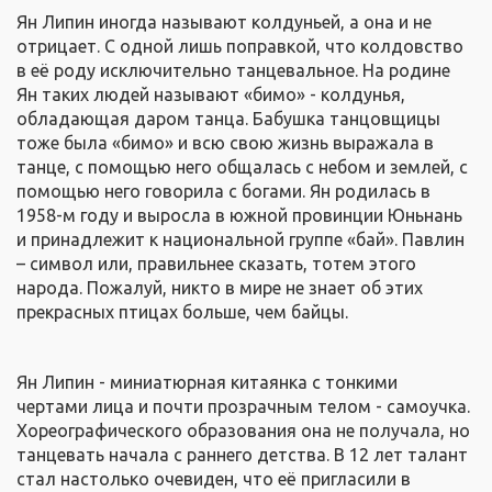
Ян Липин иногда называют колдуньей, а она и не
отрицает. С одной лишь поправкой, что колдовство
в её роду исключительно танцевальное. На родине
Ян таких людей называют «бимо» - колдунья,
обладающая даром танца. Бабушка танцовщицы
тоже была «бимо» и всю свою жизнь выражала в
танце, с помощью него общалась с небом и землей, с
помощью него говорила с богами. Ян родилась в
1958-м году и выросла в южной провинции Юньнань
и принадлежит к национальной группе «бай». Павлин
– символ или, правильнее сказать, тотем этого
народа. Пожалуй, никто в мире не знает об этих
прекрасных птицах больше, чем байцы.
Ян Липин - миниатюрная китаянка с тонкими
чертами лица и почти прозрачным телом - самоучка.
Хореографического образования она не получала, но
танцевать начала с раннего детства. В 12 лет талант
стал настолько очевиден, что её пригласили в