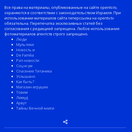
Все права на материалы, опубликованные на сайте opentv.tv,
охраняются в соответствии с законодательством Израиля. При
использовании материалов сайта гиперссылка на opentv.tv
обязательна. Перепечатка эксклюзивных статей без
согласования с редакцией запрещена. Любое использование
фотоматериалов агентств строго запрещено.
Люди
Мультики
Новость и
De Familia
Рэп-новости
Соц-и-ум
Спасение Титаника
Услышано
Как быть?
Магазин игрушек
Товим
Лимуд
Арвут
Тайны Вечной книги