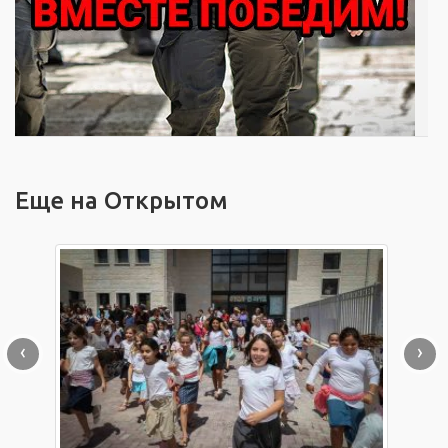
Еще на Открытом
‹
›