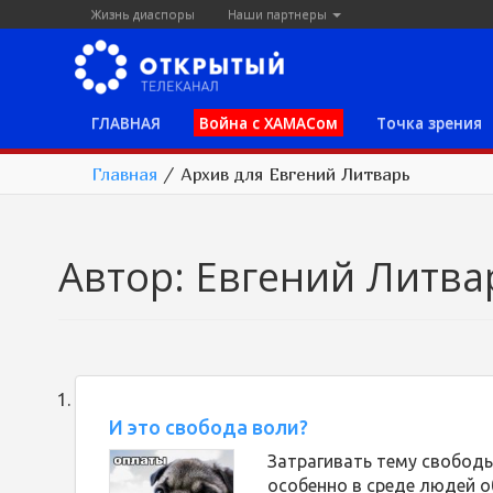
Жизнь диаспоры
Наши партнеры
ГЛАВНАЯ
Война с ХАМАСом
Точка зрения
Главная
/
Архив для Евгений Литварь
Автор:
Евгений Литва
И это свобода воли?
Затрагивать тему свобод
особенно в среде людей о