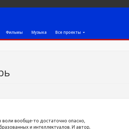
Фильмы
Музыка
Все проекты
рь
ы воли вообще-то достаточно опасно,
бразованных и интеллектуалов. И автор,