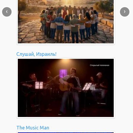
‹
›
Слушай, Израиль!
The Music Man