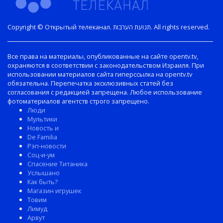
Copyright © Открытый телеканал. תנועת הערבות. All rights reserved.
Все права на материалы, опубликованные на сайте opentv.tv,
охраняются в соответствии с законодательством Израиля. При
использовании материалов сайта гиперссылка на opentv.tv
обязательна. Перепечатка эксклюзивных статей без
согласования с редакцией запрещена. Любое использование
фотоматериалов агентств строго запрещено.
Люди
Мультики
Новость и
De Familia
Рэп-новости
Соц-и-ум
Спасение Титаника
Услышано
Как быть?
Магазин игрушек
Товим
Лимуд
Арвут