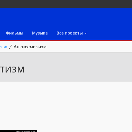
Фильмы
Музыка
Все проекты
ство
/
Антисемитизм
тизм