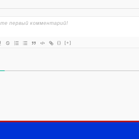
{}
[+]