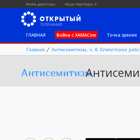
Жизнь диаспоры
Наши партнеры
ГЛАВНАЯ
Война с ХАМАСом
Точка зрения
Главная
/
Антисемитизм, ч. 8. Египетское раб
Антисеми
Антисемитизм