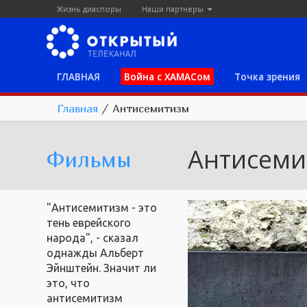
Жизнь диаспоры
Наши партнеры
ГЛАВНАЯ
Война с ХАМАСом
Точка зрения
Главная
/
Антисемитизм
Антисеми
Фильмы
"Антисемитизм - это
тень еврейского
народа", - сказал
однажды Альберт
Эйнштейн. Значит ли
это, что
антисемитизм