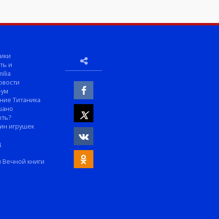
ики
ть и
ilia
овости
-ум
ние Титаника
шано
ыть?
ин игрушек
м
д
 Вечной книги