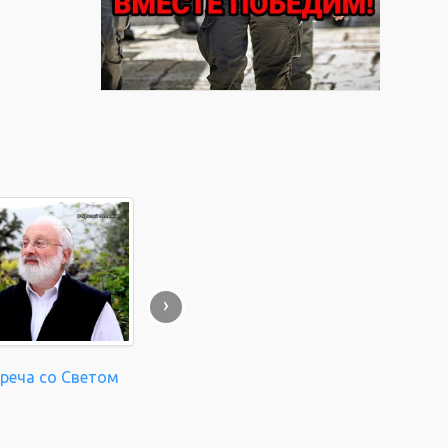
"
›
треча со Светом