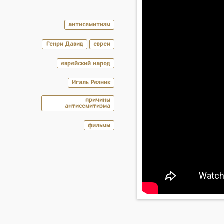
антисемитизм
Генри Давид
евреи
еврейский народ
Игаль Резник
причины
антисемитизма
фильмы