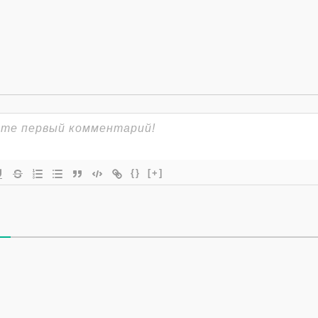
{}
[+]