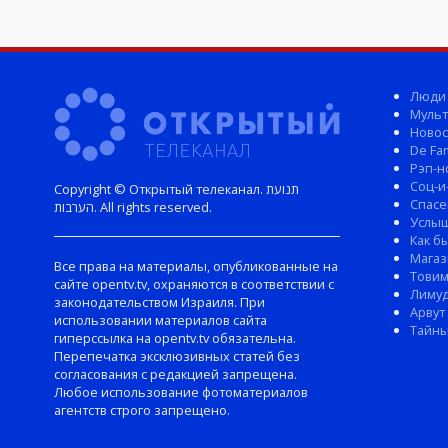
Люди
Мульт
Новос
De Fam
Рэп-н
Соц-и
Copyright © Открытый телеканал. תנועת
Спасе
הערבות. All rights reserved.
Услы
Как б
Магаз
Все права на материалы, опубликованные на
Тови
сайте opentv.tv, охраняются в соответствии с
Лиму
законодательством Израиля. При
Арвут
использовании материалов сайта
Тайны
гиперссылка на opentv.tv обязательна.
Перепечатка эксклюзивных статей без
согласования с редакцией запрещена.
Любое использование фотоматериалов
агентств строго запрещено.