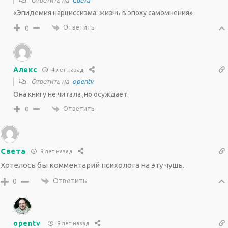
Ответить на
Света
«Эпидемия нарциссизма: жизнь в эпоху самомнения»
Ответить
0
Алекс
4 лет назад
Ответить на
opentv
Она книгу не читала ,но осуждает.
Ответить
0
Света
9 лет назад
Хотелось бы комментарий психолога на эту чушь.
Ответить
0
opentv
9 лет назад