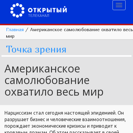
Toggl
naviga
Главная
/
Американское самолюбование охватило весь
мир
Точка зрения
Американское
самолюбование
охватило весь мир
Нарциссизм стал сегодня настоящей эпидемией. Он
разрушает бизнес и человеческие взаимоотношения,
порождает экономические кризисы и приводит к
кровавым драмам. Об этом рассказывает в своей