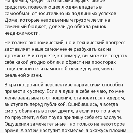
Например, кредит. Это весьма эффективное
средство, позволяющее людям впадать в
самообман относительно их подлинных успехов.
Дома, которые неподъемным грузом легли на
семейный бюджет, довели до обвала рынок
недвижимости.
Не только экономический, но и технический прогресс
заставляет наше самомнение разбухать как на
дрожжах. В интернете, к примеру, вы можете создать
себе какой угодно облик и обрести на просторах
социальной сети намного больше друзей, чем в
реальной жизни.
В краткосрочной перспективе нарциссизм способен
привести к успеху. Если я души в себе не чаю, то мне
легче завязывать отношения, становиться лидером,
выступать перед публикой. Ошибившись, я всегда
смогу обвинить в этом других, а если кто-то в чем-
то преуспеет, я без труда припишу себе его заслуги.
Ощущения замечательные - но только на некоторое
время. А затем наступит похмелье: я окажусь плохим