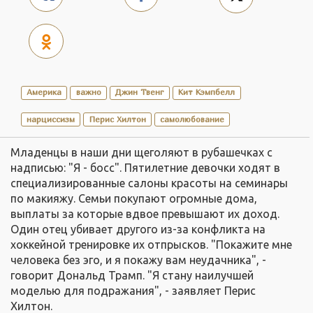
Америка
важно
Джин Твенг
Кит Кэмпбелл
нарциссизм
Перис Хилтон
самолюбование
Младенцы в наши дни щеголяют в рубашечках с
надписью: "Я - босс". Пятилетние девочки ходят в
специализированные салоны красоты на семинары
по макияжу. Семьи покупают огромные дома,
выплаты за которые вдвое превышают их доход.
Один отец убивает другого из-за конфликта на
хоккейной тренировке их отпрысков. "Покажите мне
человека без эго, и я покажу вам неудачника", -
говорит Дональд Трамп. "Я стану наилучшей
моделью для подражания", - заявляет Перис
Хилтон.