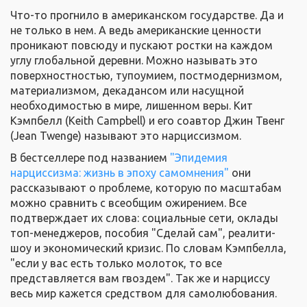
Что-то прогнило в американском государстве. Да и
не только в нем. А ведь американские ценности
проникают повсюду и пускают ростки на каждом
углу глобальной деревни. Можно называть это
поверхностностью, тупоумием, постмодернизмом,
материализмом, декадансом или насущной
необходимостью в мире, лишенном веры. Кит
Кэмпбелл (Keith Campbell) и его соавтор Джин Твенг
(Jean Twenge) называют это нарциссизмом.
В бестселлере под названием
"Эпидемия
нарциссизма: жизнь в эпоху самомнения"
они
рассказывают о проблеме, которую по масштабам
можно сравнить с всеобщим ожирением. Все
подтверждает их слова: социальные сети, оклады
топ-менеджеров, пособия "Сделай сам", реалити-
шоу и экономический кризис. По словам Кэмпбелла,
"если у вас есть только молоток, то все
представляется вам гвоздем". Так же и нарциссу
весь мир кажется средством для самолюбования.