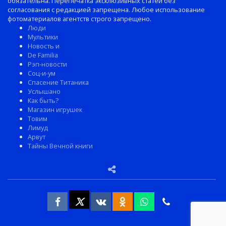
обязательна. Перепечатка эксклюзивных статей без
согласования с редакцией запрещена. Любое использование
фотоматериалов агентств строго запрещено.
Люди
Мультики
Новость и
De Familia
Рэп-новости
Соц-и-ум
Спасение Титаника
Услышано
Как быть?
Магазин игрушек
Товим
Лимуд
Арвут
Тайны Вечной книги