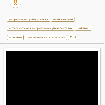
американские университеты
антисемитизм
антисемитизм в американских университетах
Лайтман
политика
пропаганда антисемитизма
США