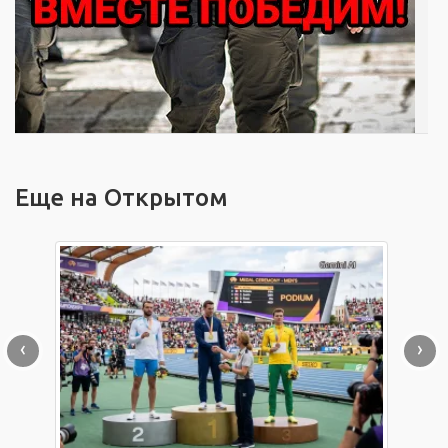
Еще на Открытом
‹
›