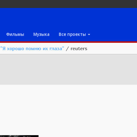
Фильмы
Музыка
Все проекты
 "Я хорошо помню их глаза"
/
reuters