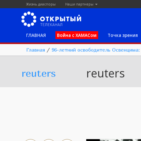
Жизнь диаспоры
Наши партнеры
ГЛАВНАЯ
Война с ХАМАСом
Точка зрения
Главная
/
96-летний освободитель Освенцима:
reuters
reuters