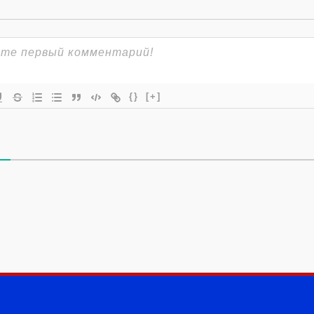
{}
[+]