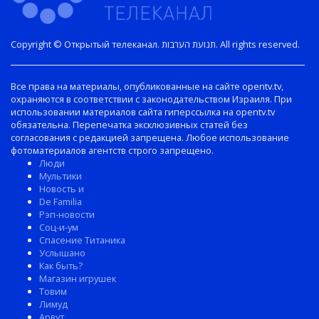
Copyright © Открытый телеканал. תנועת הערבות. All rights reserved.
Все права на материалы, опубликованные на сайте opentv.tv,
охраняются в соответствии с законодательством Израиля. При
использовании материалов сайта гиперссылка на opentv.tv
обязательна. Перепечатка эксклюзивных статей без
согласования с редакцией запрещена. Любое использование
фотоматериалов агентств строго запрещено.
Люди
Мультики
Новость и
De Familia
Рэп-новости
Соц-и-ум
Спасение Титаника
Услышано
Как быть?
Магазин игрушек
Товим
Лимуд
Арвут