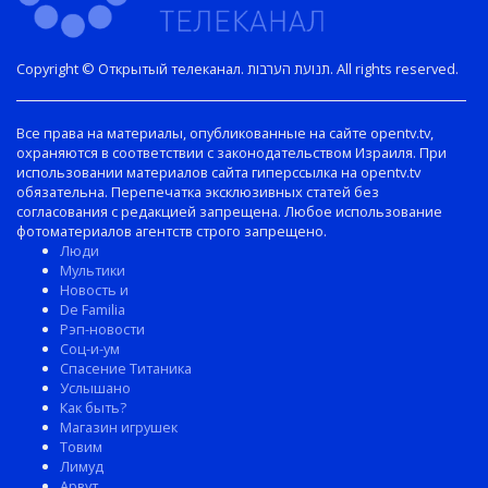
Copyright © Открытый телеканал. תנועת הערבות. All rights reserved.
Все права на материалы, опубликованные на сайте opentv.tv,
охраняются в соответствии с законодательством Израиля. При
использовании материалов сайта гиперссылка на opentv.tv
обязательна. Перепечатка эксклюзивных статей без
согласования с редакцией запрещена. Любое использование
фотоматериалов агентств строго запрещено.
Люди
Мультики
Новость и
De Familia
Рэп-новости
Соц-и-ум
Спасение Титаника
Услышано
Как быть?
Магазин игрушек
Товим
Лимуд
Арвут