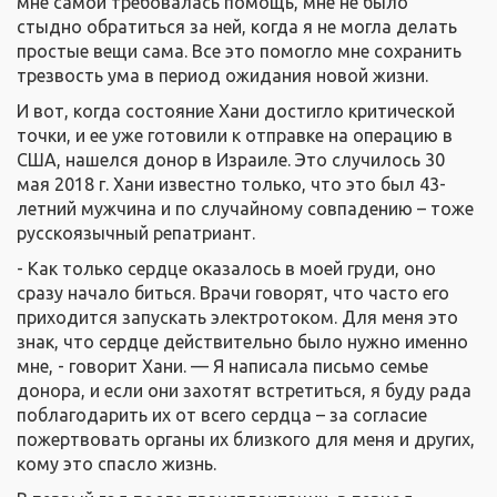
мне самой требовалась помощь, мне не было
стыдно обратиться за ней, когда я не могла делать
простые вещи сама. Все это помогло мне сохранить
трезвость ума в период ожидания новой жизни.
И вот, когда состояние Хани достигло критической
точки, и ее уже готовили к отправке на операцию в
США, нашелся донор в Израиле. Это случилось 30
мая 2018 г. Хани известно только, что это был 43-
летний мужчина и по случайному совпадению – тоже
русскоязычный репатриант.
- Как только сердце оказалось в моей груди, оно
сразу начало биться. Врачи говорят, что часто его
приходится запускать электротоком. Для меня это
знак, что сердце действительно было нужно именно
мне, - говорит Хани. — Я написала письмо семье
донора, и если они захотят встретиться, я буду рада
поблагодарить их от всего сердца – за согласие
пожертвовать органы их близкого для меня и других,
кому это спасло жизнь.