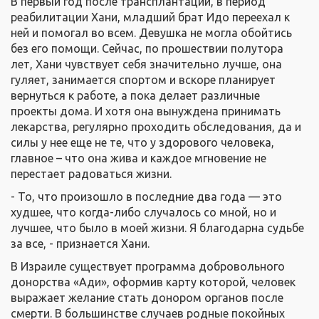
В первый год после трансплантации, в период
реабилитации Хани, младший брат Идо переехал к
ней и помогал во всем. Девушка не могла обойтись
без его помощи. Сейчас, по прошествии полутора
лет, Хани чувствует себя значительно лучше, она
гуляет, занимается спортом и вскоре планирует
вернуться к работе, а пока делает различные
проекты дома. И хотя она вынуждена принимать
лекарства, регулярно проходить обследования, да и
силы у нее еще не те, что у здорового человека,
главное – что она жива и каждое мгновение не
перестает радоваться жизни.
- То, что произошло в последние два года — это
худшее, что когда-либо случалось со мной, но и
лучшее, что было в моей жизни. Я благодарна судьбе
за все, - признается Хани.
В Израиле существует программа добровольного
донорства «Ади», оформив карту которой, человек
выражает желание стать донором органов после
смерти. В большинстве случаев родные покойных