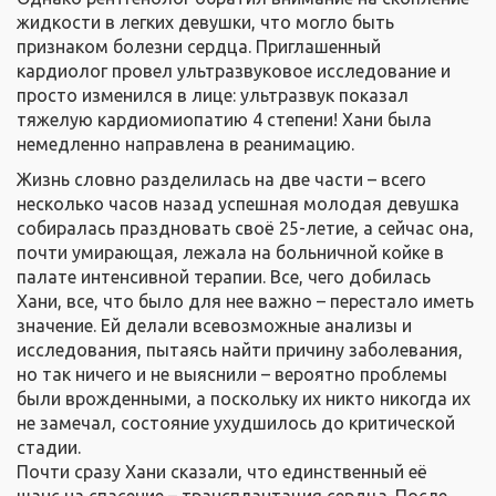
жидкости в легких девушки, что могло быть
признаком болезни сердца. Приглашенный
кардиолог провел ультразвуковое исследование и
просто изменился в лице: ультразвук показал
тяжелую кардиомиопатию 4 степени! Хани была
немедленно направлена в реанимацию.
Жизнь словно разделилась на две части – всего
несколько часов назад успешная молодая девушка
собиралась праздновать своё 25-летие, а сейчас она,
почти умирающая, лежала на больничной койке в
палате интенсивной терапии. Все, чего добилась
Хани, все, что было для нее важно – перестало иметь
значение. Ей делали всевозможные анализы и
исследования, пытаясь найти причину заболевания,
но так ничего и не выяснили – вероятно проблемы
были врожденными, а поскольку их никто никогда их
не замечал, состояние ухудшилось до критической
стадии.
Почти сразу Хани сказали, что единственный её
шанс на спасение – трансплантация сердца. После