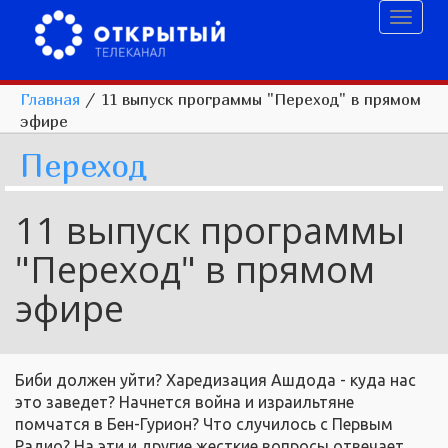
Toggl
naviga
Главная
/
11 выпуск программы "Переход" в прямом
эфире
Переход
11 выпуск программы
"Переход" в прямом
эфире
Биби должен уйти? Харедизация Ашдода - куда нас
это заведет? Начнется война и израильтяне
помчатся в Бен-Гурион? Что случилось с Первым
Радио? На эти и другие жесткие вопросы отвечает