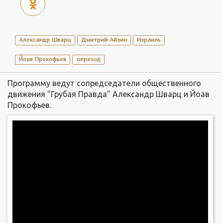
Александр Шварц
Дмитрий Айзин
Израиль
Йоав Прокофьев
переход
Программу ведут сопредседатели общественного
движения "Грубая Правда" Александр Шварц и Йоав
Прокофьев.